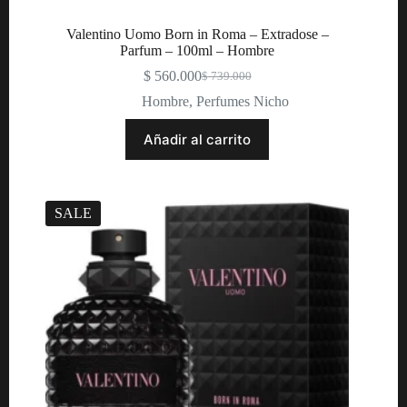
Valentino Uomo Born in Roma – Extradose –
Parfum – 100ml – Hombre
$
560.000
$
739.000
Original
Current
price
price
Hombre
,
Perfumes Nicho
was:
is:
$ 739.000.
$ 560.000.
Añadir al carrito
SALE