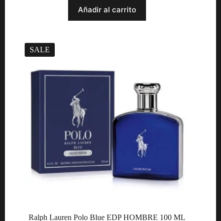
$ 639.990.
$ 459.990.
Añadir al carrito
SALE
Ralph Lauren Polo Blue EDP HOMBRE 100 ML