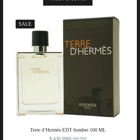
SALE
Terre d’Hermès EDT hombre 100 ML
$
430.990
$
589.990