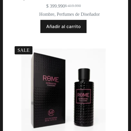
$
399.990
$
419.990
Original
Current
price
price
Hombre
,
Perfumes de Diseñador
was:
is:
$ 419.990.
$ 399.990.
Añadir al carrito
SALE