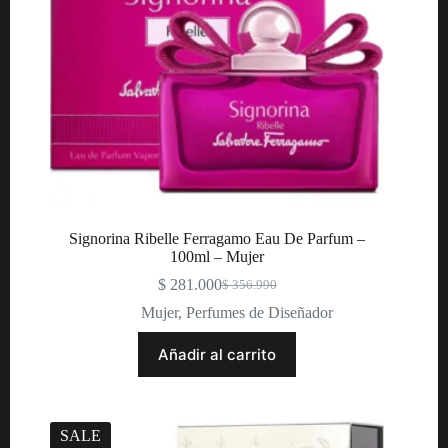
Signorina Ribelle Ferragamo Eau De Parfum –
100ml – Mujer
$
281.000
$
356.990
Original
Current
price
price
Mujer
,
Perfumes de Diseñador
was:
is:
$ 356.990.
$ 281.000.
Añadir al carrito
SALE