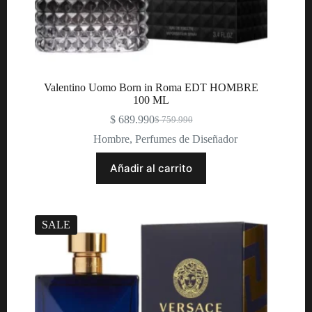
Valentino Uomo Born in Roma EDT HOMBRE
100 ML
$
689.990
$
759.990
Original
Current
price
price
Hombre
,
Perfumes de Diseñador
was:
is:
$ 759.990.
$ 689.990.
Añadir al carrito
SALE