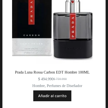
Prada Luna Rossa Carbon EDT Hombre 100ML
$
494.990
$
759.990
Original
Current
price
price
Hombre
,
Perfumes de Diseñador
was:
is:
$ 759.990.
$ 494.990.
Añadir al carrito