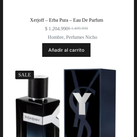
Xerjoff – Erba Pura – Eau De Parfum
$
1.204.990
$
1.499.990
Original
Current
price
price
Hombre
,
Perfumes Nicho
was:
is:
$ 1.499.990.
$ 1.204.990.
Añadir al carrito
SALE