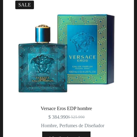
SALE
Versace Eros EDP hombre
$
384.990
$
525.990
Original
Current
price
price
Hombre
,
Perfumes de Diseñador
was:
is:
$ 525.990.
$ 384.990.