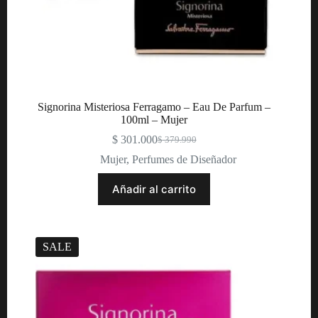
Signorina Misteriosa Ferragamo – Eau De Parfum –
100ml – Mujer
$
301.000
$
379.990
Original
Current
price
price
Mujer
,
Perfumes de Diseñador
was:
is:
$ 379.990.
$ 301.000.
Añadir al carrito
SALE