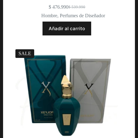
$
476.990
$
539.990
Original
Current
price
price
Hombre
,
Perfumes de Diseñador
was:
is:
$ 539.990.
$ 476.990.
Añadir al carrito
SALE