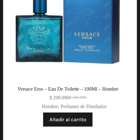
Versace Eros – Eau De Toilette – 100Ml – Hombre
$
299.990
$
549.990
Original
Current
price
price
Hombre
,
Perfumes de Diseñador
was:
is:
$ 549.990.
$ 299.990.
Añadir al carrito