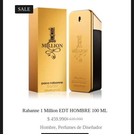
SALE
Rabanne 1 Million EDT HOMBRE 100 ML
$
459.990
$
639.990
Original
Current
price
price
Hombre
,
Perfumes de Diseñador
was:
is: