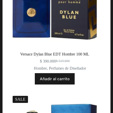
Versace Dylan Blue EDT Hombre 100 ML
$
390.000
$
519.000
Original
Current
price
price
Hombre
,
Perfumes de Diseñador
was:
is:
$ 519.000.
$ 390.000.
Añadir al carrito
SALE