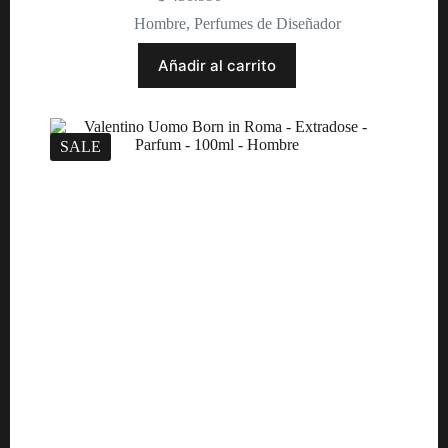
Original
Current
price
price
Hombre
,
Perfumes de Diseñador
was:
is:
$ 589.990.
$ 430.990.
Añadir al carrito
SALE