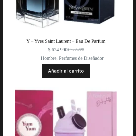
Y – Yves Saint Laurent – Eau De Parfum
$
624.990
$
759.990
Original
Current
price
price
Hombre
,
Perfumes de Diseñador
was:
is:
$ 759.990.
$ 624.990.
Añadir al carrito