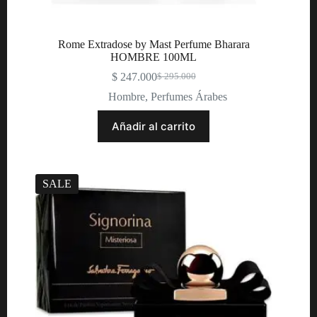
Rome Extradose by Mast Perfume Bharara
HOMBRE 100ML
$
247.000
$
295.000
Original
Current
price
price
Hombre
,
Perfumes Árabes
was:
is:
$ 295.000.
$ 247.000.
Añadir al carrito
SALE