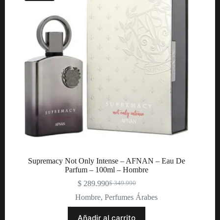
Supremacy Not Only Intense – AFNAN – Eau De
Parfum – 100ml – Hombre
$
289.990
$
349.990
Original
Current
price
price
Hombre
,
Perfumes Árabes
was:
is:
$ 349.990.
$ 289.990.
Añadir al carrito