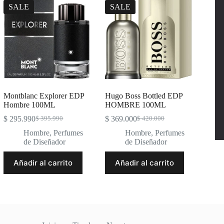
SALE
SALE
Montblanc Explorer EDP
Hugo Boss Bottled EDP
Hombre 100ML
HOMBRE 100ML
$
295.990
$
369.000
$
395.990
$
420.000
Original
Current
Original
Current
price
price
price
price
Hombre
,
Perfumes
Hombre
,
Perfumes
was:
is:
was:
is:
de Diseñador
de Diseñador
$ 395.990.
$ 295.990.
$ 420.000.
$ 369.000.
Añadir al carrito
Añadir al carrito