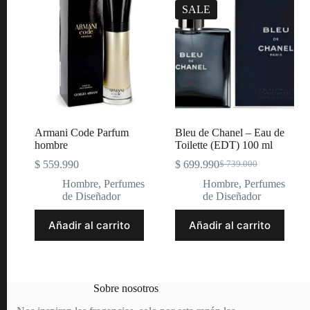
SALE
Armani Code Parfum
Bleu de Chanel – Eau de
hombre
Toilette (EDT) 100 ml
$
559.990
$
699.990
$
739.000
Original
Current
price
price
Hombre
,
Perfumes
Hombre
,
Perfumes
was:
is:
de Diseñador
de Diseñador
$ 739.000.
$ 699.990.
Añadir al carrito
Añadir al carrito
Sobre nosotros