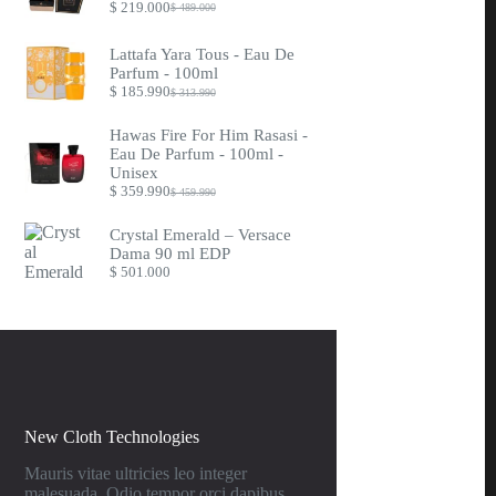
$
219.000
$
489.000
Original
Current
price
price
was:
is:
Lattafa Yara Tous - Eau De
$ 489.000.
$ 219.000.
Parfum - 100ml
$
185.990
$
313.990
Original
Current
price
price
was:
is:
Hawas Fire For Him Rasasi -
$ 313.990.
$ 185.990.
Eau De Parfum - 100ml -
Unisex
$
359.990
$
459.990
Original
Current
price
price
was:
is:
Crystal Emerald – Versace
$ 459.990.
$ 359.990.
Dama 90 ml EDP
$
501.000
New Cloth Technologies
Mauris vitae ultricies leo integer
malesuada. Odio tempor orci dapibus