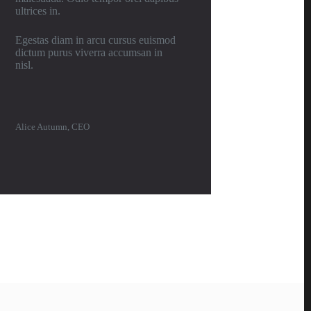
ultrices in.
Egestas diam in arcu cursus euismod
dictum purus viverra accumsan in
nisl.
Alice Autumn, CEO