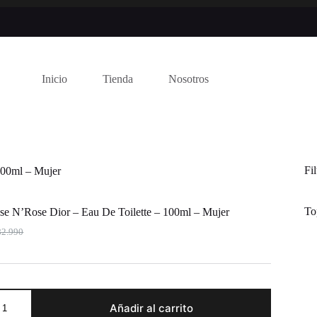
Inicio
Tienda
Nosotros
Fi
100ml – Mujer
To
se N’Rose Dior – Eau De Toilette – 100ml – Mujer
2.990
inal
ent
e
e
:
2.990.
9.990.
Añadir al carrito