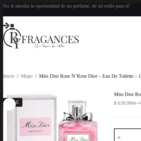
Saltar
No te pierdas la oportunidad de un perfume, de un estilo para ti!
al
contenido
Inicio
/
Mujer
/
Miss Dior Rose N’Rose Dior – Eau De Toilette – 
Miss Dior Ro
SALE
$
639.990
$
78
Orig
Curr
pric
pric
was
is:
$ 78
$ 63
Miss
Dior