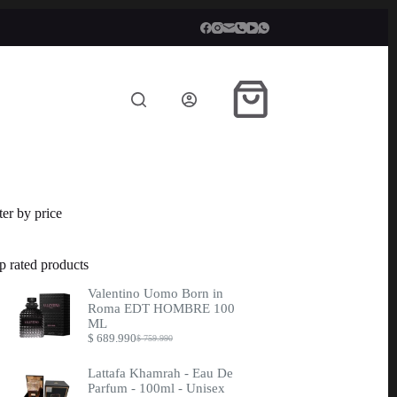
Carro
de
compra
lter by price
p rated products
Valentino Uomo Born in
Roma EDT HOMBRE 100
ML
$
689.990
$
759.990
Original
Current
price
price
was:
is:
Lattafa Khamrah - Eau De
$ 759.990.
$ 689.990.
Parfum - 100ml - Unisex