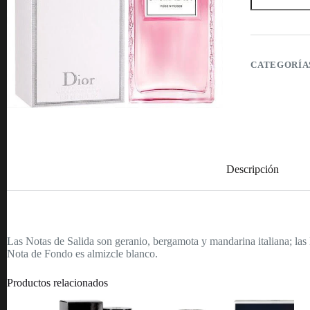
Rose
N'Rose
Dior
-
Eau
De
CATEGORÍA
Toilette
-
100ml
-
Mujer
cantidad
Descripción
Las Notas de Salida son geranio, bergamota y mandarina italiana; la
Nota de Fondo es almizcle blanco.
Productos relacionados