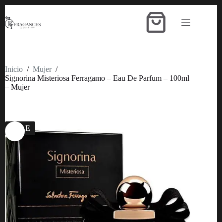
Saltar
al
Carro
contenido
de
compra
Inicio
/
Mujer
/
Signorina Misteriosa Ferragamo – Eau De Parfum – 100ml
– Mujer
SALE