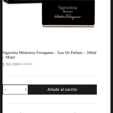
Signorina Misteriosa Ferragamo – Eau De Parfum – 100ml
– Mujer
$
301.000
$
379.990
Original
Current
price
price
was:
is:
$ 379.990.
$ 301.000.
Signorina
Añadir al carrito
Misteriosa
Ferragamo
-
Eau
De
Parfum