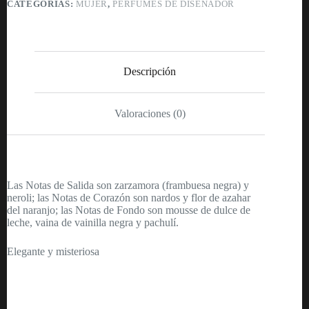
CATEGORÍAS:
MUJER
,
PERFUMES DE DISEÑADOR
-
100ml
-
Mujer
cantidad
Descripción
Valoraciones (0)
Las Notas de Salida son zarzamora (frambuesa negra) y
neroli; las Notas de Corazón son nardos y flor de azahar
del naranjo; las Notas de Fondo son mousse de dulce de
leche, vaina de vainilla negra y pachulí.
Elegante y misteriosa