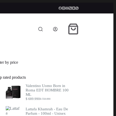
Carro
de
compra
lter by price
p rated products
Valentino Uomo Born in
Roma EDT HOMBRE 100
ML
$
689.990
$
759.990
Original
Current
price
price
was:
is:
Lattafa Khamrah - Eau De
$ 759.990.
$ 689.990.
Parfum - 100ml - Unisex