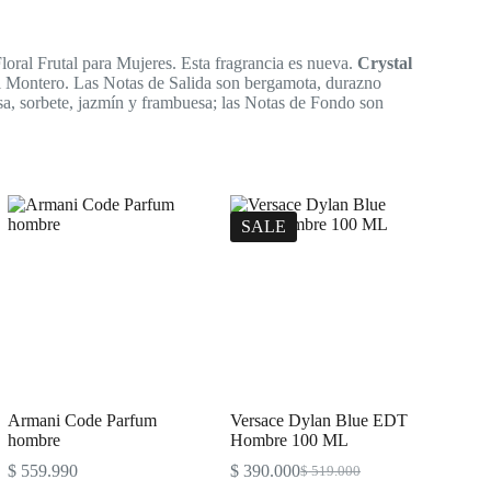
Floral Frutal para Mujeres. Esta fragrancia es nueva.
Crystal
ël Montero. Las Notas de Salida son bergamota, durazno
sa, sorbete, jazmín y frambuesa; las Notas de Fondo son
SALE
Armani Code Parfum
Versace Dylan Blue EDT
hombre
Hombre 100 ML
$
559.990
$
390.000
$
519.000
Original
Current