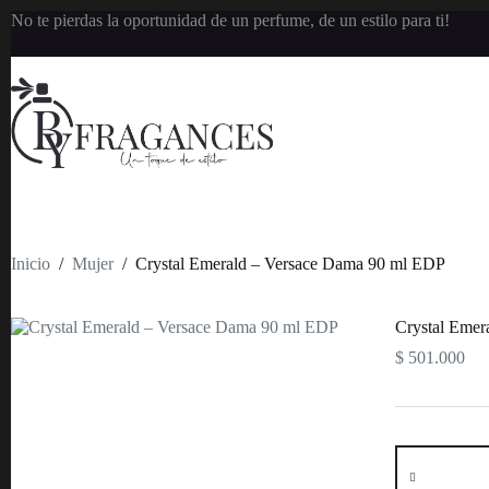
Saltar
No te pierdas la oportunidad de un perfume, de un estilo para ti!
al
contenido
Inicio
/
Mujer
/
Crystal Emerald – Versace Dama 90 ml EDP
Crystal Emer
$
501.000
Crystal
Emerald