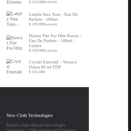
$
219.000
$
489.000
Original
Current
price
price
was:
is:
Lattafa Yara Tous - Eau De
$ 489.000.
$ 219.000.
Parfum - 100ml
$
185.990
$
313.990
Original
Current
price
price
was:
is:
Hawas Fire For Him Rasasi -
$ 313.990.
$ 185.990.
Eau De Parfum - 100ml -
Unisex
$
359.990
$
459.990
Original
Current
price
price
was:
is:
Crystal Emerald – Versace
$ 459.990.
$ 359.990.
Dama 90 ml EDP
$
501.000
New Cloth Technologies
Mauris vitae ultricies leo integer
malesuada. Odio tempor orci dapibus