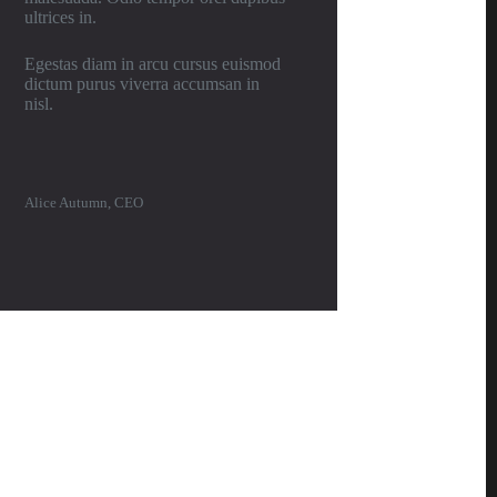
ultrices in.
Egestas diam in arcu cursus euismod
dictum purus viverra accumsan in
nisl.
Alice Autumn, CEO