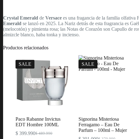
Crystal Emerald
de
Versace
es una fragancia de la familia olfativa 
Emerald
se lanzó en 2025. La Nariz detrás de esta fragrancia es Ga
(melocotón) y pimienta rosa; las Notas de Corazón son Capullo de ro
almizcle blanco, haba tonka y incienso.
Productos relacionados
SALE
SALE
Paco Rabanne Invictus
Signorina Misteriosa
EDT Hombre 100ML
Ferragamo – Eau De
Parfum – 100ml – Mujer
$
399.990
$
489.990
Original
Current
$
301.000
$
379.990