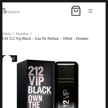
Saltar
al
Carro
contenido
de
compra
Inicio
/
Hombre
/
CH 212 Vip Black – Eau De Parfum – 100ml – Hombre
SALE