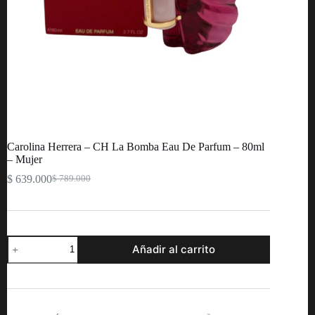
Carolina Herrera – CH La Bomba Eau De Parfum – 80ml
– Mujer
$
639.000
$
789.000
Original
Current
price
price
was:
is:
$ 789.000.
$ 639.000.
Carolina
Añadir al carrito
Herrera
-
CH
La
Bomba
Eau