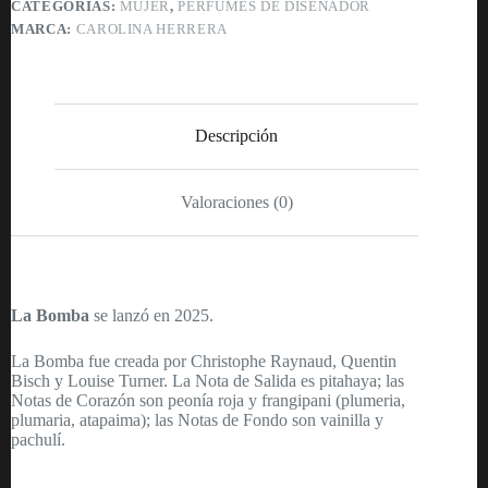
CATEGORÍAS:
MUJER
,
PERFUMES DE DISEÑADOR
De
MARCA:
CAROLINA HERRERA
Parfum
-
80ml
-
Mujer
cantidad
Descripción
Valoraciones (0)
La Bomba
se lanzó en 2025.
La Bomba fue creada por Christophe Raynaud, Quentin
Bisch y Louise Turner. La Nota de Salida es pitahaya; las
Notas de Corazón son peonía roja y frangipani (plumeria,
plumaria, atapaima); las Notas de Fondo son vainilla y
pachulí.