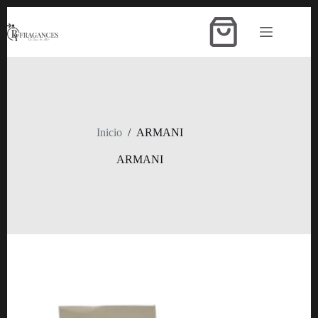
Saltar
al
Carro
contenido
de
compra
Inicio
/
ARMANI
ARMANI